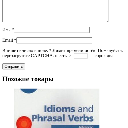
Имя
*
Email
*
Впишите число в поле:
*
Лимит времени истёк. Пожалуйста,
перезагрузите CAPTCHA.
шесть
×
=
сорок два
Похожие товары