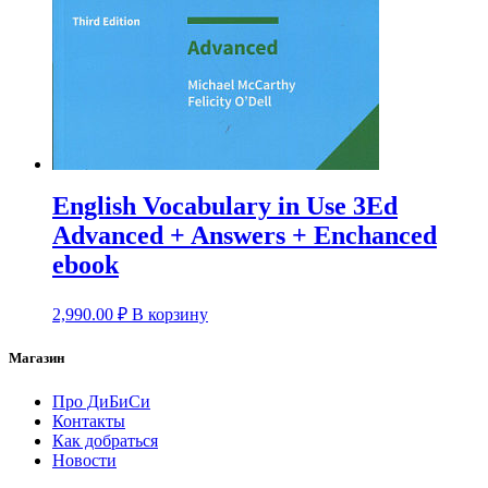
English Vocabulary in Use 3Ed
Advanced + Answers + Enchanced
ebook
2,990.00
₽
В корзину
Магазин
Про ДиБиСи
Контакты
Как добраться
Новости