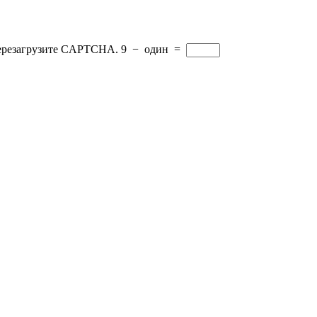
перезагрузите CAPTCHA.
9
−
один
=