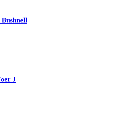
, Bushnell
Foer J