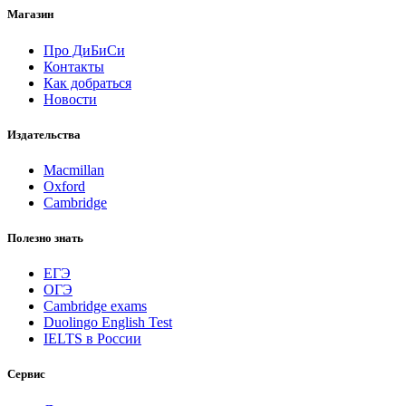
Магазин
Про ДиБиСи
Контакты
Как добраться
Новости
Издательства
Macmillan
Oxford
Cambridge
Полезно знать
ЕГЭ
ОГЭ
Cambridge exams
Duolingo English Test
IELTS в России
Сервис