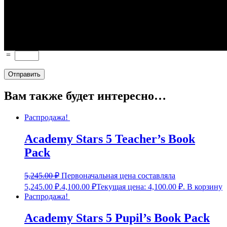
=
Вам также будет интересно…
Распродажа!
Academy Stars 5 Teacher’s Book
Pack
5,245.00
₽
Первоначальная цена составляла
5,245.00 ₽.
4,100.00
₽
Текущая цена: 4,100.00 ₽.
В корзину
Распродажа!
Academy Stars 5 Pupil’s Book Pack