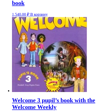
book
1,540.00
₽
В корзину
Welcome 3 pupil’s book with the
Welcome Weekly