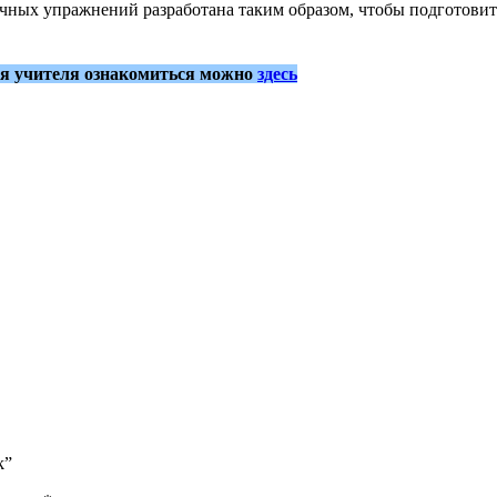
очных упражнений разработана таким образом, чтобы подготови
ля учителя ознакомиться можно
здесь
k”