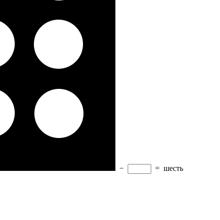
−
=
шесть