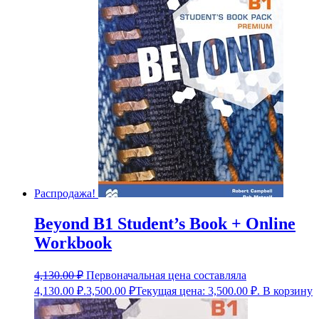
Распродажа!
Beyond B1 Student’s Book + Online
Workbook
4,130.00
₽
Первоначальная цена составляла
4,130.00 ₽.
3,500.00
₽
Текущая цена: 3,500.00 ₽.
В корзину